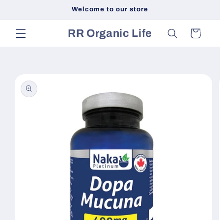
Skip to
Welcome to our store
content
RR Organic Life
Cart
Skip to
product
information