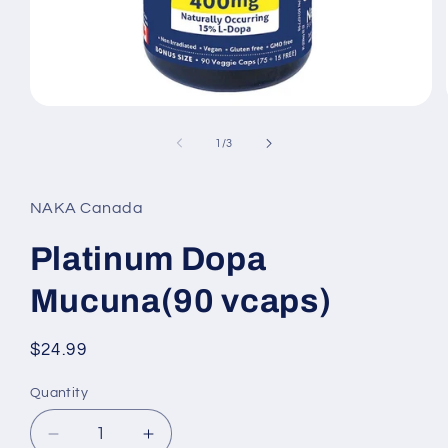
Open
media
1
of
1
/
3
in
modal
NAKA Canada
Platinum Dopa
Mucuna(90 vcaps)
Regular
$24.99
price
Quantity
Decrease
Increase