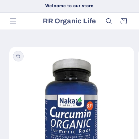
Skip to
Welcome to our store
content
RR Organic Life
Cart
Skip to
product
information