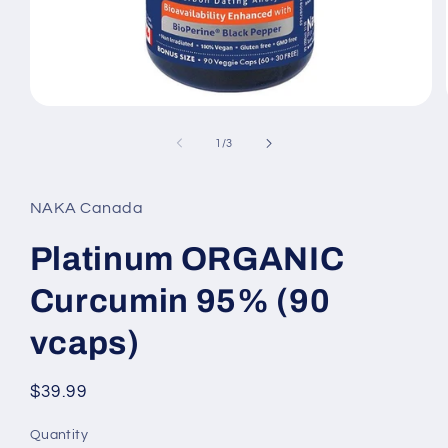
Open
media
1
of
1
/
3
in
modal
NAKA Canada
Platinum ORGANIC
Curcumin 95% (90
vcaps)
Regular
$39.99
price
Quantity