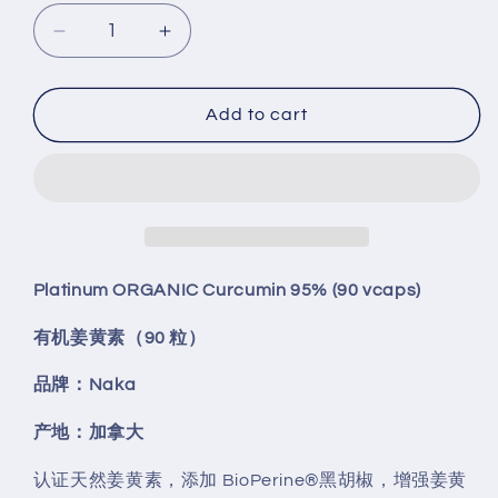
Decrease
Increase
quantity
quantity
for
for
Platinum
Platinum
Add to cart
ORGANIC
ORGANIC
Curcumin
Curcumin
95%
95%
(90
(90
vcaps)
vcaps)
Platinum ORGANIC Curcumin 95% (90 vcaps)
有机姜黄素（90 粒）
品牌：Naka
产地：加拿大
认证天然姜黄素，添加 BioPerine®黑胡椒，增强姜黄