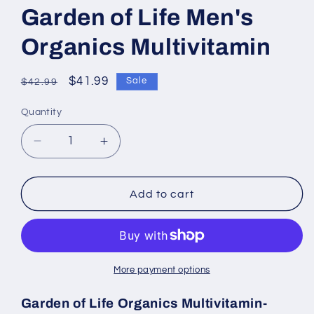
Garden of Life Men's
Organics Multivitamin
Regular
Sale
$41.99
Sale
$42.99
price
price
Quantity
Decrease
Increase
quantity
quantity
for
for
Garden
Garden
Add to cart
of
of
Life
Life
Men&#39;s
Men&#39;s
Organics
Organics
Multivitamin
Multivitamin
More payment options
Garden of Life Organics Multivitamin-