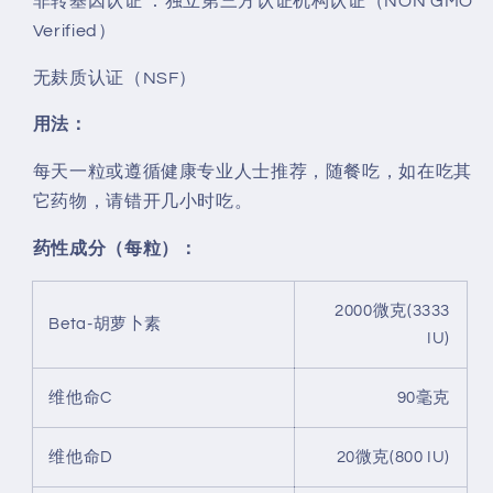
非转基因认证 ：独立第三方认证机构认证（NON GMO
Verified）
无麸质认证（NSF）
用法：
每天一粒或遵循健康专业人士推荐，随餐吃，如在吃其
它药物，请错开几小时吃。
药性成分（每粒）：
2000微克(3333
Beta-胡萝卜素
IU)
维他命C
90毫克
维他命D
20微克(800 IU)