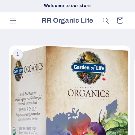
Skip to
Welcome to our store
content
RR Organic Life
Cart
Skip to
product
information