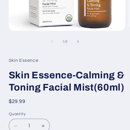
Open
media
1
of
1
/
2
in
modal
Skin Essence
Skin Essence-Calming &
Toning Facial Mist(60ml)
Regular
$29.99
price
Quantity
Decrease
Increase