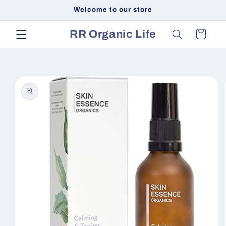
Skip to
Welcome to our store
content
RR Organic Life
Cart
Skip to
product
information