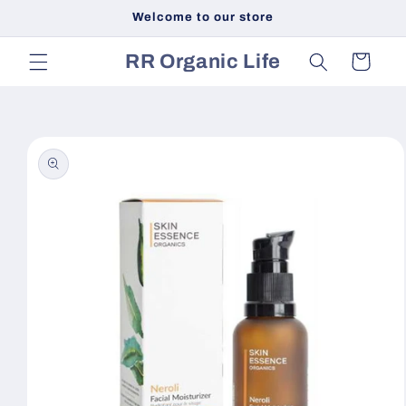
Skip to
Welcome to our store
content
RR Organic Life
Cart
Skip to
product
information