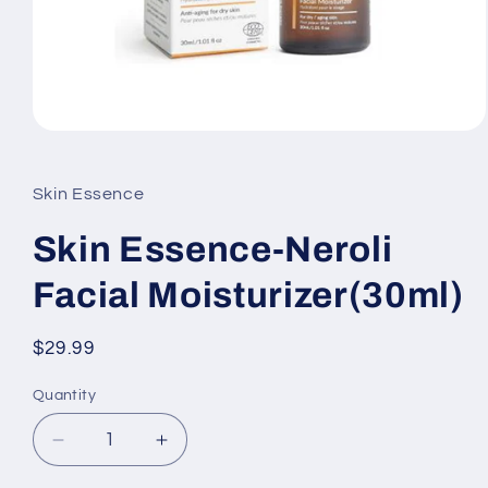
Open
media
1
in
Skin Essence
modal
Skin Essence-Neroli
Facial Moisturizer(30ml)
Regular
$29.99
price
Quantity
Decrease
Increase
quantity
quantity